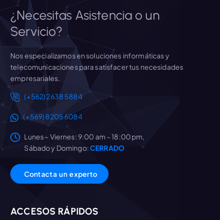
¿Necesitas Asistencia o un
Servicio?
Nos especializamos en soluciones informáticas y
telecomunicaciones para satisfacer tus necesidades
empresariales.
(+562) 2638 5884
(+569) 8205 6084
Lunes – Viernes: 9:00 am – 18:00 pm,
Sábado y Domingo:
CERRADO
C
o
n
t
a
c
t
a
u
n
e
x
p
e
r
t
o
ACCESOS RÁPIDOS