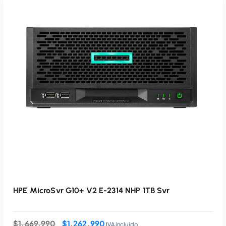
HPE MicroSvr G10+ V2 E-2314 NHP 1TB Svr
E
E
$
1.669.990
$
1.262.990
IVA incluido