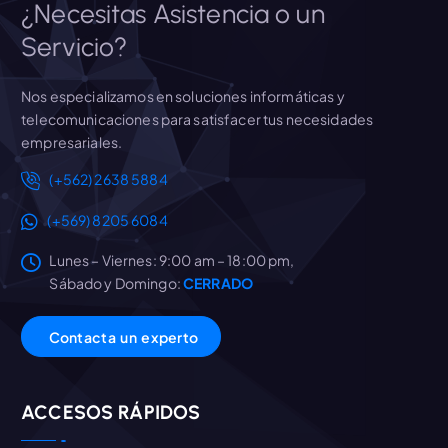
¿Necesitas Asistencia o un
Servicio?
Nos especializamos en soluciones informáticas y
telecomunicaciones para satisfacer tus necesidades
empresariales.
(+562) 2638 5884
(+569) 8205 6084
Consultar Disponibilidad
Lunes – Viernes: 9:00 am – 18:00 pm,
Sábado y Domingo:
CERRADO
Leer Más
C
o
n
t
a
c
t
a
u
n
e
x
p
e
r
t
o
ACCESOS RÁPIDOS