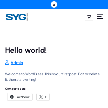
S
a
l
t
a
r
a
l
c
Hello world!
o
n
Admin
t
e
Welcome to WordPress. This is your first post. Edit or delete
n
it, then start writing!
i
d
Comparte esto:
o
Facebook
X