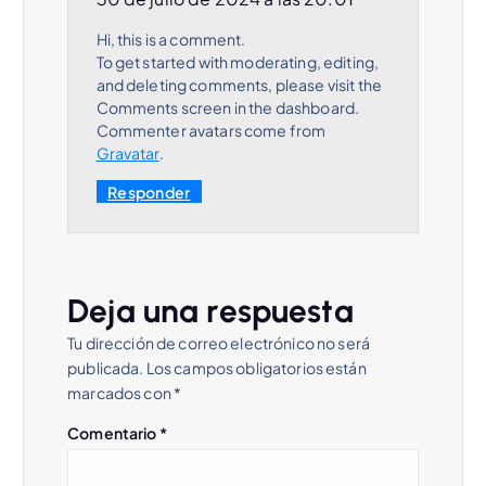
d
e
Hi, this is a comment.
To get started with moderating, editing,
e
and deleting comments, please visit the
Comments screen in the dashboard.
n
Commenter avatars come from
Gravatar
.
t
Responder
r
a
d
Deja una respuesta
a
Tu dirección de correo electrónico no será
publicada.
Los campos obligatorios están
s
marcados con
*
Comentario
*