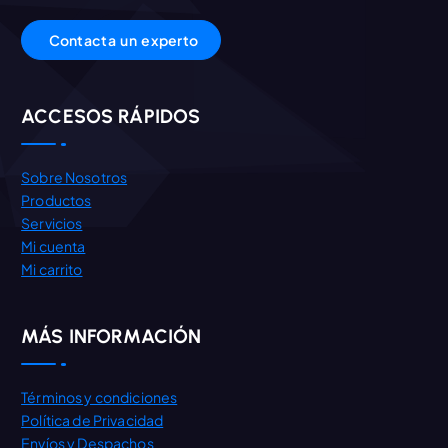
C
o
n
t
a
c
t
a
u
n
e
x
p
e
r
t
o
ACCESOS RÁPIDOS
Sobre Nosotros
Productos
Servicios
Mi cuenta
Mi carrito
MÁS INFORMACIÓN
Términos y condiciones
Política de Privacidad
Envíos y Despachos