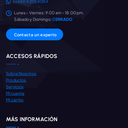
(+569) 8205 6084
Lunes – Viernes: 9:00 am – 18:00 pm,
Sábado y Domingo:
CERRADO
C
o
n
t
a
c
t
a
u
n
e
x
p
e
r
t
o
ACCESOS RÁPIDOS
Sobre Nosotros
Productos
Servicios
Mi cuenta
Mi carrito
MÁS INFORMACIÓN