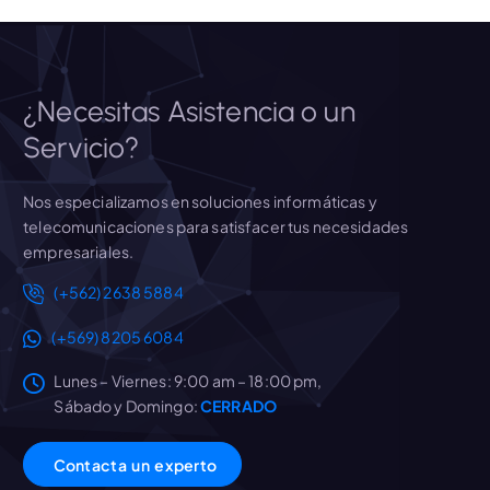
¿Necesitas Asistencia o un
Servicio?
Nos especializamos en soluciones informáticas y
telecomunicaciones para satisfacer tus necesidades
empresariales.
(+562) 2638 5884
(+569) 8205 6084
Lunes – Viernes: 9:00 am – 18:00 pm,
Sábado y Domingo:
CERRADO
C
o
n
t
a
c
t
a
u
n
e
x
p
e
r
t
o